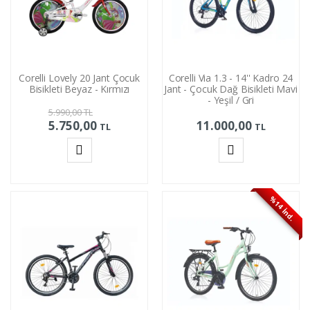
Corelli Lovely 20 Jant Çocuk
Corelli Via 1.3 - 14'' Kadro 24
Bisikleti Beyaz - Kırmızı
Jant - Çocuk Dağ Bisikleti Mavi
- Yeşil / Gri
5.990,00
TL
5.750,00
11.000,00
TL
TL
Sepete
Sepete
Ekle
Ekle
%14 İnd.