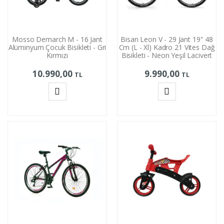
Mosso Demarch M - 16 Jant
Bisan Leon V - 29 Jant 19'' 48
Alüminyum Çocuk Bisikleti - Gri
Cm (L - Xl) Kadro 21 Vites Dağ
Kırmızı
Bisikleti - Neon Yeşil Lacivert
10.990,00
9.990,00
TL
TL
Sepete
Sepete
Ekle
Ekle