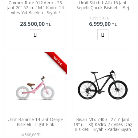
Carraro Race 012 Aero - 28
Ümit Stitch L Atb 16 Jant
Jant 20'' 52cm ( M ) Kadro 14
Sepetli Çocuk Bisikleti - Bej
Vites Yol Bisikleti - Siyah /
Turkuaz Turuncu
7.255,50
TL
28.500,00
6.999,00
TL
TL
Sepete
Sepete
Ekle
Ekle
%2 İnd.
Ümit Balance 14 Jant Denge
Bisan Mtx 7400 - 27.5'' Jant
Bisikleti - Light Pink
19'' (L - Xl) Kadro 27 Vites Dağ
Bisikleti - Siyah / Parlak Siyah
4.500,00
TL