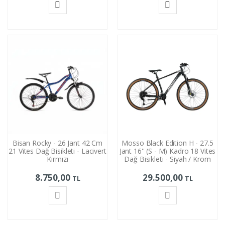
Sepete
Sepete
Ekle
Ekle
Bisan Rocky - 26 Jant 42 Cm
Mosso Black Edition H - 27.5
21 Vites Dağ Bisikleti - Lacivert
Jant 16'' (S - M) Kadro 18 Vites
Kırmızı
Dağ Bisikleti - Siyah / Krom
8.750,00
29.500,00
TL
TL
Sepete
Sepete