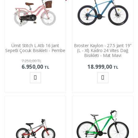
Ümit Stitch L Atb 16 Jant
Broster Kaylon - 27.5 Jant 19''
Sepetli Çocuk Bisikleti - Pembe
(L - Xl) Kadro 24 Vites Dağ
Bisikleti - Mat Mavi
7.250,00
TL
6.950,00
18.999,00
TL
TL
Sepete
Sepete
Ekle
Ekle