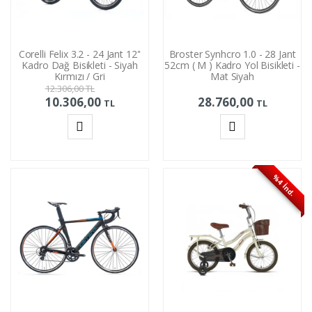
Corelli Felix 3.2 - 24 Jant 12''
Broster Synhcro 1.0 - 28 Jant
Kadro Dağ Bisikleti - Siyah
52cm ( M ) Kadro Yol Bisikleti -
Kırmızı / Gri
Mat Siyah
12.306,00
TL
10.306,00
28.760,00
TL
TL
Sepete
Sepete
Ekle
Ekle
%4 İnd.