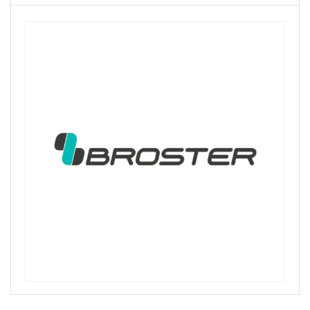
Belderia
Bell
Bellelli
Benelli
Bianchi
Bike Hand
Billas
Bioefes
Biologic
Bisan
Bitex
Black Cat
Bmx
Bn'B Rack
Bobike