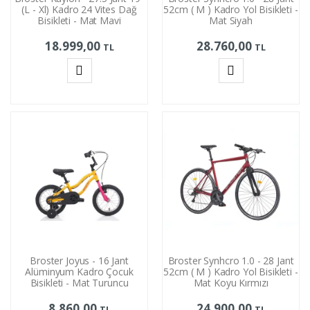
(L - Xl) Kadro 24 Vites Dağ
52cm ( M ) Kadro Yol Bisikleti -
Bisikleti - Mat Mavi
Mat Siyah
18.999,00
28.760,00
TL
TL
Sepete
Sepete
Ekle
Ekle
Broster Joyus - 16 Jant
Broster Synhcro 1.0 - 28 Jant
Alüminyum Kadro Çocuk
52cm ( M ) Kadro Yol Bisikleti -
Bisikleti - Mat Turuncu
Mat Koyu Kırmızı
8.860,00
24.900,00
TL
TL