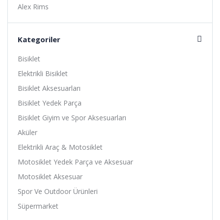
Alex Rims
Alhonga
Alligator
Kategoriler
Altıs
Bisiklet
Amoeba
Elektrikli Bisiklet
Anlas
Bisiklet Aksesuarları
Ardito
Bisiklet Yedek Parça
Arısun
Bisiklet Giyim ve Spor Aksesuarları
Asistan
Aküler
Assize
Elektrikli Araç & Motosiklet
ATA
Motosiklet Yedek Parça ve Aksesuar
Avessa
Motosiklet Aksesuar
B-Soul
Spor Ve Outdoor Ürünleri
Baby Hope
Süpermarket
Baradine