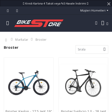
×
Kredi Kartına 4 Taksit veya %5 Havale İndirimi
Müşteri Hizmetleri
Markalar
Broster
Broster
Broster Kaylon - 27.5 Jant 19''
Broster Synhcro 1.0 - 28 Jant