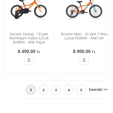
Broster Fastup - 18 Jant
Broster Mylo - 20 Jant 7 Vites
Alüminyum Kadro Çocuk
Çocuk Bisikleti - Mat Sarı
Bisikleti - Mat Fuşya
8.490,00
8.900,00
TL
TL
Sepete
Sepete
Ekle
Ekle
Sonraki >>
1
2
3
4
5