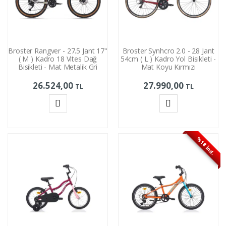
Broster Rangver - 27.5 Jant 17''
Broster Synhcro 2.0 - 28 Jant
( M ) Kadro 18 Vites Dağ
54cm ( L ) Kadro Yol Bisikleti -
Bisikleti - Mat Metalik Gri
Mat Koyu Kırmızı
26.524,00
27.990,00
TL
TL
Sepete
Sepete
Ekle
Ekle
%18 İnd.