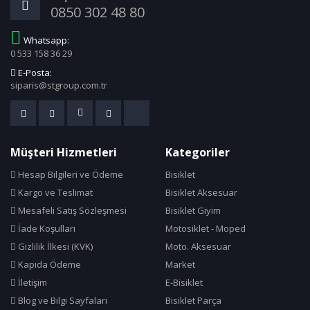
0850 302 48 80
Claud Butler
Cn Spoke
Whatsapp:
0 533 158 36 29
Cold Patch
E-Posta:
Compass
siparis@stgroup.com.tr
Continental
Corelli
Cosfer
Müşteri Hizmetleri
Kategoriler
Crops
Hesap Bilgileri ve Ödeme
Bisiklet
Cst
Kargo ve Teslimat
Bisiklet Aksesuar
Cube Bikes
Mesafeli Satış Sözleşmesi
Bisiklet Giyim
Dacron
İade Koşulları
Motosiklet - Moped
Dahon
Gizlilik İlkesi (KVK)
Moto. Aksesuar
Deda
Kapıda Ödeme
Market
İletişim
E-Bisiklet
Deeppower
Blog ve Bilgi Sayfaları
Bisiklet Parça
Delta