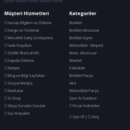
Cosfer
Müşteri Hizmetleri
Kategoriler
Crops
Hesap Bilgileri ve Ödeme
Bisiklet
Cst
Kargo ve Teslimat
Bisiklet Aksesuar
Cube Bikes
Mesafeli Satış Sözleşmesi
Bisiklet Giyim
Dacron
İade Koşulları
Motosiklet - Moped
Dahon
Gizlilik İlkesi (KVK)
Moto. Aksesuar
Deda
Kapıda Ödeme
Market
İletişim
E-Bisiklet
Deeppower
Blog ve Bilgi Sayfaları
Bisiklet Parça
Delta
Sosyal Medya
Akü
Dok Sport Sense
Markalar
Motosiklet Parça
Dsi
St Grup
Spor & Outdoor
DT
Sıkça Sorulan Sorular
Fırsat İndirimler
DT Swiss
Sizi Arayalım
Üye Ol
|
Giriş
Dyablex
Easton