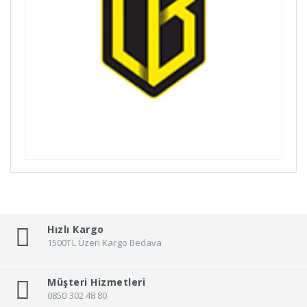
Billas
Bioefes
Biologic
Bisan
Bitex
Black Cat
Bmx
Bn'B Rack
Bobike
Bontrager
Bottecchia
Hızlı Kargo
Brakco
1500TL Üzeri Kargo Bedava
Brand
Müşteri Hizmetleri
Brooks
0850 302 48 80
Broster