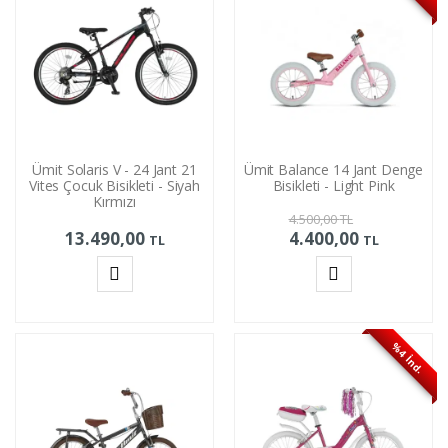
Ümit Solaris V - 24 Jant 21
Ümit Balance 14 Jant Denge
Vites Çocuk Bisikleti - Siyah
Bisikleti - Light Pink
Kırmızı
4.500,00
TL
13.490,00
4.400,00
TL
TL
Sepete
Sepete
Ekle
Ekle
%4 İnd.