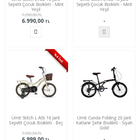
Sepetli Çocuk Bisikleti - Mint
Sepetli Çocuk Bisikleti - Mint
Yeşil
Yeşil
7.290,00
TL
6.990,00
-
TL
Sepete
Stokta
Ekle
Yok
%4 İnd.
Ümit Stitch L Atb 16 Jant
Ümit Cunda Folding 20 Jant
Sepetli Çocuk Bisikleti - Bej
Katlanır Şehir Bisikleti - Siyah
Gold
7.255,50
TL
6.999,00
-
TL