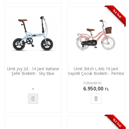
Yok
Yok
%4 İnd.
Ümit Joy 2d - 14 Jant Katlanır
Ümit Stitch L Atb 16 Jant
Şehir Bisikleti - Sky Blue
Sepetli Çocuk Bisikleti - Pembe
7.250,00
TL
-
6.950,00
TL
Stokta
Sepete
Yok
Ekle
%2 İnd.