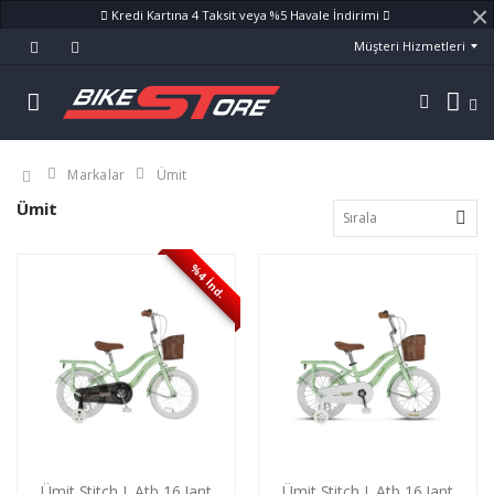
×
Kredi Kartına 4 Taksit veya %5 Havale İndirimi
Müşteri Hizmetleri
Markalar
Ümit
Ümit
%4 İnd.
Ümit Stitch L Atb 16 Jant
Ümit Stitch L Atb 16 Jant