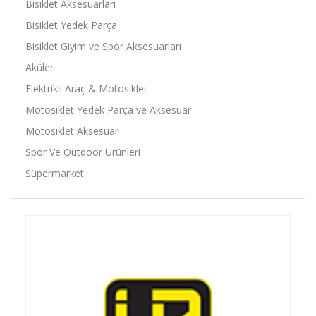
Bisiklet Aksesuarları
Ardito
Bisiklet Yedek Parça
Arısun
Bisiklet Giyim ve Spor Aksesuarları
Asistan
Aküler
Assize
Elektrikli Araç & Motosiklet
ATA
Motosiklet Yedek Parça ve Aksesuar
Avessa
Motosiklet Aksesuar
B-Soul
Spor Ve Outdoor Ürünleri
Baby Hope
Süpermarket
Baradine
Belderia
Bell
Bellelli
Benelli
Bianchi
Bike Hand