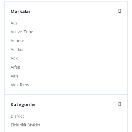
Markalar
Acs
Active Zone
Adhere
Adidas
Adk
Aifeit
Aim
Alex Rims
Alhonga
Alligator
Kategoriler
Altıs
Bisiklet
Amoeba
Elektrikli Bisiklet
Anlas